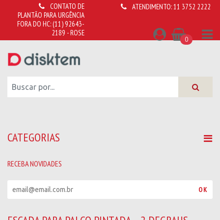
CONTATO DE
ATENDIMENTO:
11 3752 2222
PLANTÃO PARA URGÊNCIA
FORA DO HC:
(11) 92643-
2189 - ROSE
0
CATEGORIAS
RECEBA NOVIDADES
R
OK
e
c
e