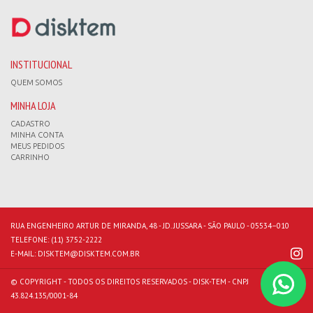
INSTITUCIONAL
QUEM SOMOS
MINHA LOJA
CADASTRO
MINHA CONTA
MEUS PEDIDOS
CARRINHO
RUA ENGENHEIRO ARTUR DE MIRANDA, 48 - JD. JUSSARA - SÃO PAULO - 05534–010
TELEFONE:
(11) 3752-2222
E-MAIL:
DISKTEM@DISKTEM.COM.BR
© COPYRIGHT - TODOS OS DIREITOS RESERVADOS - DISK-TEM - CNPJ
43.824.135/0001-84