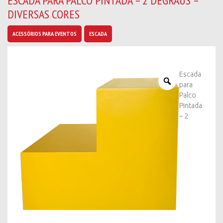
ESCADA PARA PALCO PINTADA – 2 DEGRAUS –
b
DIVERSAS CORES
a
n
o
ACESSÓRIOS PARA EVENTOS
ESCADA
v
i
d
a
Escada
d
para
e
Palco
s
Pintada
*
– 2