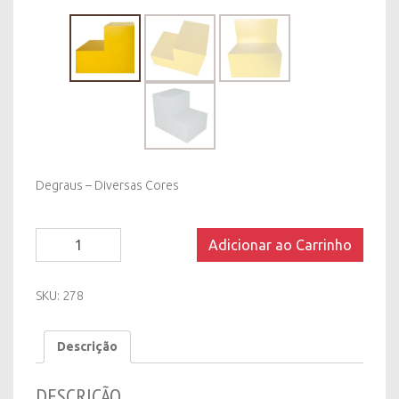
Degraus – Diversas Cores
Escada
Adicionar ao Carrinho
para
Palco
Pintada
SKU:
278
-
2
Descrição
Degraus
-
Diversas
DESCRIÇÃO