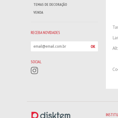
TEMAS DE DECORAÇÃO
VENDA
Ta
RECEBA NOVIDADES
La
R
OK
Al
e
c
e
SOCIAL
b
Co
a
n
o
v
i
d
a
d
e
INSTIT
s