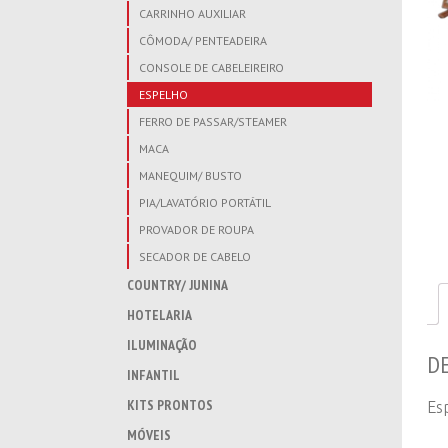
CARRINHO AUXILIAR
CÔMODA/ PENTEADEIRA
CONSOLE DE CABELEIREIRO
ESPELHO
FERRO DE PASSAR/STEAMER
MACA
MANEQUIM/ BUSTO
PIA/LAVATÓRIO PORTÁTIL
PROVADOR DE ROUPA
SECADOR DE CABELO
COUNTRY/ JUNINA
HOTELARIA
ILUMINAÇÃO
D
INFANTIL
KITS PRONTOS
Es
MÓVEIS