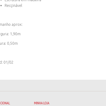
Recçinável
manho aprox:
rgura: 1,90m
tura: 0,50m
d: 01/02
UCIONAL
MINHA LOJA