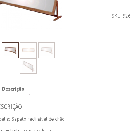
Sapato
Reclináve
SKU:
926
de
Chão
quantity
Descrição
ESCRIÇÃO
pelho Sapato reclinável de chão
Estrutura em madeira