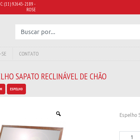
C:
(11) 92643-2189 -
ROSE
-SE
CONTATO
ELHO SAPATO RECLINÁVEL DE CHÃO
IM
ESPELHO
Espelho S
Espelho