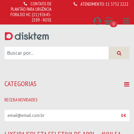
CONTATO DE
ATENDIMENTO:
11 3752 2222
PLANTÃO PARA URGÊNCIA
FORA DO HC:
(11) 92643-
2189 - ROSE
0
CATEGORIAS
RECEBA NOVIDADES
R
OK
e
c
e