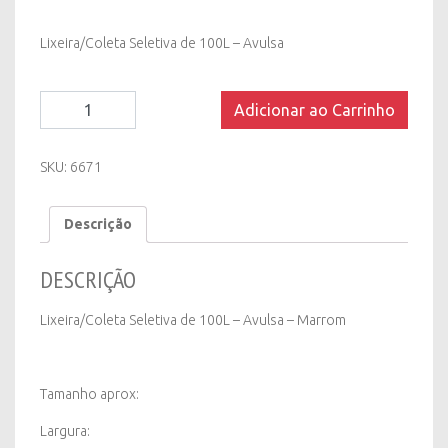
Lixeira/Coleta Seletiva de 100L – Avulsa
Lixeira/Coleta
Adicionar ao Carrinho
Seletiva
de
100L
SKU:
6671
-
Avulsa
Descrição
quantity
DESCRIÇÃO
Lixeira/Coleta Seletiva de 100L – Avulsa – Marrom
Tamanho aprox:
Largura: