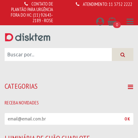
CONTATO DE
ATENDIMENTO:
11 3752 2222
PLANTÃO PARA URGÊNCIA
FORA DO HC:
(11) 92643-
2189 - ROSE
0
CATEGORIAS
RECEBA NOVIDADES
R
OK
e
c
e