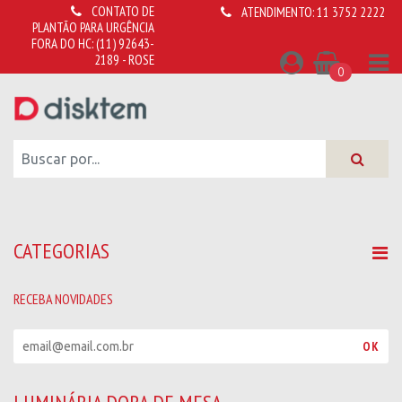
CONTATO DE
ATENDIMENTO:
11 3752 2222
PLANTÃO PARA URGÊNCIA
FORA DO HC:
(11) 92643-
2189 - ROSE
0
CATEGORIAS
RECEBA NOVIDADES
R
OK
e
c
e