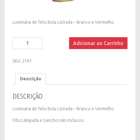
Luminária de Teto Bola Listrada – Branco e Vermelho
Luminária
Adicionar ao Carrinho
de
Teto/Pendente
Bola
SKU:
2761
Listrada
-
Descrição
Branco
e
Vermelho
DESCRIÇÃO
quantity
Luminária de Teto Bola Listrada – Branco e Vermelho
Obs:Lâmpada e Gancho não inclusos.