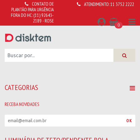
CONTATO DE
ATENDIMENTO:
11 3752 2222
PLANTÃO PARA URGÊNCIA
FORA DO HC:
(11) 92643-
2189 - ROSE
0
CATEGORIAS
RECEBA NOVIDADES
R
OK
e
c
e