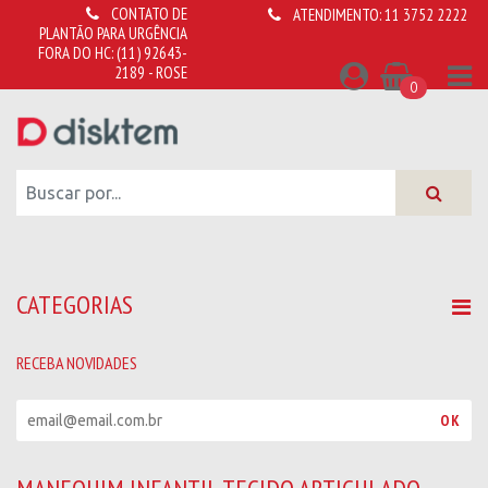
CONTATO DE
ATENDIMENTO:
11 3752 2222
PLANTÃO PARA URGÊNCIA
FORA DO HC:
(11) 92643-
2189 - ROSE
0
CATEGORIAS
RECEBA NOVIDADES
R
OK
e
c
e