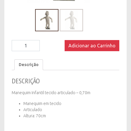
Manequim
Adicionar ao Carrinho
Infantil
tecido
articulado
Descrição
-
0,70m
DESCRIÇÃO
quantity
Manequim Infantil tecido articulado – 0,70m
Manequim em tecido
Articulado
Altura: 70cm