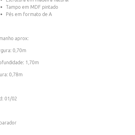
Tampo em MDF pintado
Pés em formato de A
manho aprox:
rgura: 0,70m
ofundidade: 1,70m
tura: 0,78m
d: 01/02
parador