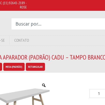
C:
(11) 92643-2189 -
ROSE
-SE
CONTATO
A APARADOR (PADRÃO) CADU – TAMPO BRANC
MESA (PADRÃO)
RETANGULAR
Mesa
Aparado
(Padrão)