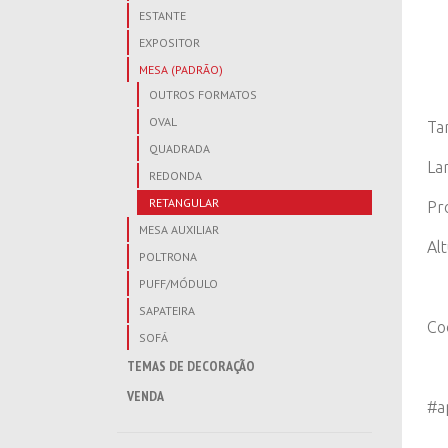
ESTANTE
EXPOSITOR
MESA (PADRÃO)
OUTROS FORMATOS
OVAL
Ta
QUADRADA
La
REDONDA
RETANGULAR
Pr
MESA AUXILIAR
Al
POLTRONA
PUFF/MÓDULO
SAPATEIRA
Co
SOFÁ
TEMAS DE DECORAÇÃO
VENDA
#a