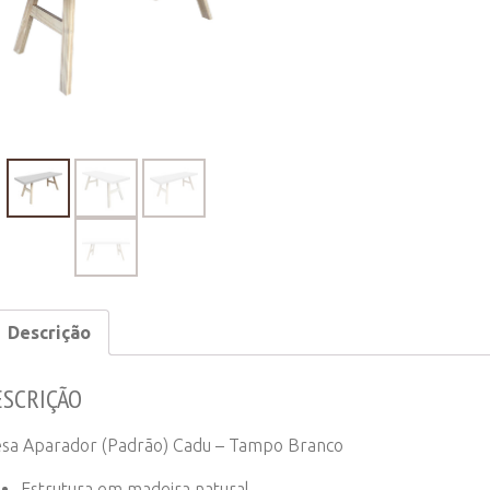
Cadu
-
Tampo
Branco
quantity
Descrição
ESCRIÇÃO
sa Aparador (Padrão) Cadu – Tampo Branco
Estrutura em madeira natural