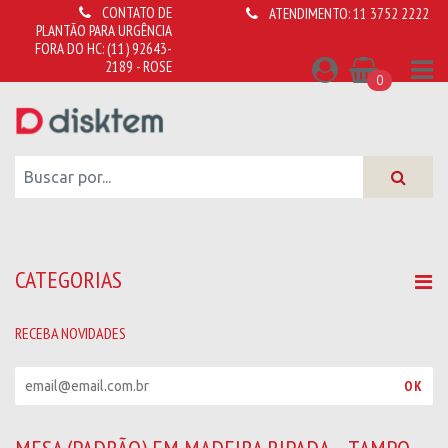
CONTATO DE
ATENDIMENTO:
11 3752 2222
PLANTÃO PARA URGÊNCIA
FORA DO HC:
(11) 92643-
2189 - ROSE
0
CATEGORIAS
RECEBA NOVIDADES
R
OK
e
c
e