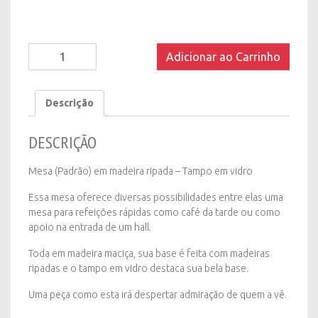
Mesa
Adicionar ao Carrinho
(Padrão)
em
madeira
Descrição
ripada
-
DESCRIÇÃO
Tampo
em
vidro
Mesa (Padrão) em madeira ripada – Tampo em vidro
quantity
Essa mesa oferece diversas possibilidades entre elas uma
mesa para refeições rápidas como café da tarde ou como
apoio na entrada de um hall.
Toda em madeira maciça, sua base é feita com madeiras
ripadas e o tampo em vidro destaca sua bela base.
Uma peça como esta irá despertar admiração de quem a vê.