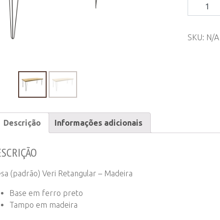
Mesa
(padrão)
Veri
SKU:
N/A
Retangul
-
Madeira
quantity
Descrição
Informações adicionais
ESCRIÇÃO
sa (padrão) Veri Retangular – Madeira
Base em ferro preto
Tampo em madeira