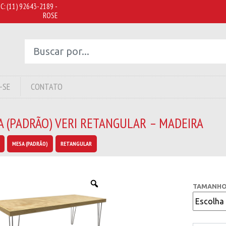
C:
(11) 92643-2189 -
ROSE
-SE
CONTATO
A (PADRÃO) VERI RETANGULAR – MADEIRA
MESA (PADRÃO)
RETANGULAR
TAMANHO