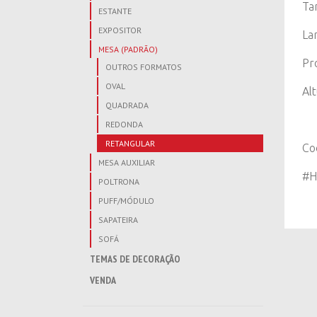
Ta
ESTANTE
EXPOSITOR
La
MESA (PADRÃO)
Pr
OUTROS FORMATOS
OVAL
Al
QUADRADA
REDONDA
RETANGULAR
Co
MESA AUXILIAR
#H
POLTRONA
PUFF/MÓDULO
SAPATEIRA
SOFÁ
TEMAS DE DECORAÇÃO
VENDA