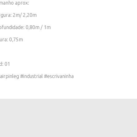
manho aprox:
rgura: 2m/ 2,20m
ofundidade: 0,80m / 1m
tura: 0,75m
d: 01
airpinleg #industrial #escrivaninha