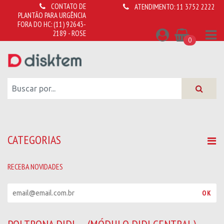
CONTATO DE
ATENDIMENTO:
11 3752 2222
PLANTÃO PARA URGÊNCIA
FORA DO HC:
(11) 92643-
2189 - ROSE
0
CATEGORIAS
RECEBA NOVIDADES
R
OK
e
c
e