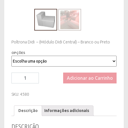
Poltrona Didi – (Módulo Didi Central) – Branco ou Preto
OPÇÕES
Poltrona
Adicionar ao Carrinho
Didi
-
(Módulo
SKU:
4580
Didi
Central)
Descrição
Informações adicionais
-
Branco
ou
DESCRIÇÃO