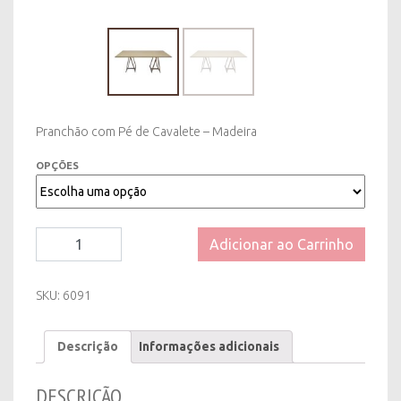
Pranchão com Pé de Cavalete – Madeira
OPÇÕES
Mesa
Adicionar ao Carrinho
(Padrão)
Pranchão
com
SKU:
6091
Pé
de
Descrição
Informações adicionais
Cavalete
-
Madeira
DESCRIÇÃO