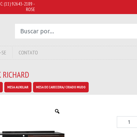
C:
(11) 92643-2189 -
ROSE
-SE
CONTATO
K RICHARD
MESA AUXILIAR
MESA DE CABECEIRA/ CRIADO MUDO
Rack
Richard
quantity