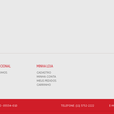
UCIONAL
MINHA LOJA
OMOS
CADASTRO
MINHA CONTA
MEUS PEDIDOS
CARRINHO
O - 05534–010
TELEFONE:
(11) 3752-2222
E-M