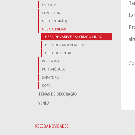
Ta
ESTANTE
EXPOSITOR
La
MESA (PADRÃO)
Pr
MESA AUXILIAR
MESA DE CABECEIRA/ CRIADO MUDO
al
MESA DE CANTO/LATERAL
MESA DE CENTRO
POLTRONA
Co
PUFF/MÓDULO
SAPATEIRA
SOFÁ
TEMAS DE DECORAÇÃO
VENDA
RECEBA NOVIDADES