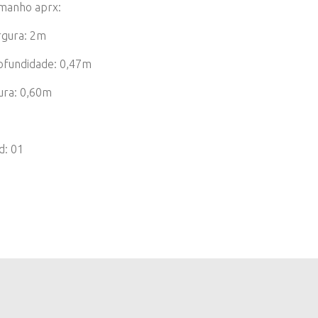
manho aprx:
rgura: 2m
ofundidade: 0,47m
tura: 0,60m
d: 01