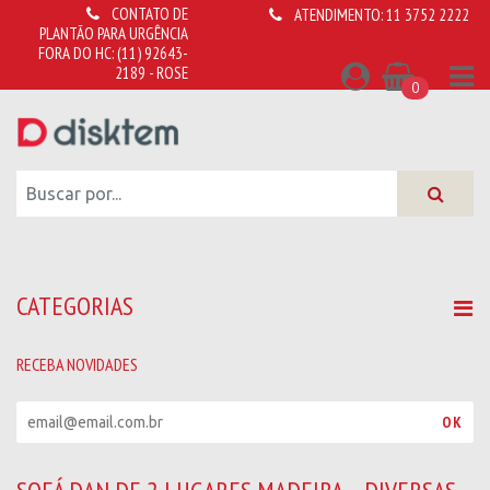
CONTATO DE
ATENDIMENTO:
11 3752 2222
PLANTÃO PARA URGÊNCIA
FORA DO HC:
(11) 92643-
2189 - ROSE
0
CATEGORIAS
RECEBA NOVIDADES
R
OK
e
c
e