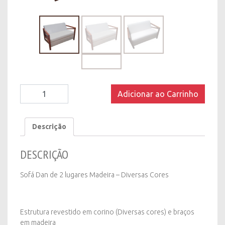
Sofá
Adicionar ao Carrinho
Dan
de
2
Descrição
lugares
Madeira
DESCRIÇÃO
–
Diversas
Cores
Sofá Dan de 2 lugares Madeira – Diversas Cores
quantity
Estrutura revestido em corino (Diversas cores) e braços
em madeira