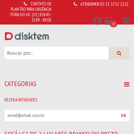
CONTATO DE
ATENDIMENTO:
11 3752 2222
PLANTÃO PARA URGÊNCIA
FORA DO HC:
(11) 92643-
2189 - ROSE
0
CATEGORIAS
RECEBA NOVIDADES
R
OK
e
c
e