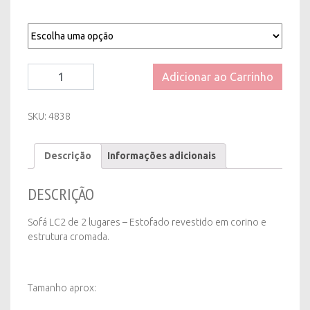
Sofá
Adicionar ao Carrinho
LC2
de
2
SKU:
4838
Lugares
Branco
Descrição
Informações adicionais
ou
Preto
quantity
DESCRIÇÃO
Sofá LC2 de 2 lugares – Estofado revestido em corino e
estrutura cromada.
Tamanho aprox: