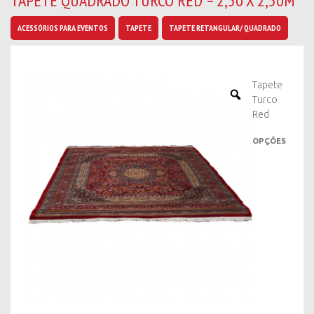
TAPETE QUADRADO TURCO RED – 2,50 X 2,50M
b
a
ACESSÓRIOS PARA EVENTOS
TAPETE
TAPETE RETANGULAR/ QUADRADO
n
o
v
i
Tapete
d
Turco
a
Red
d
e
OPÇÕES
s
*