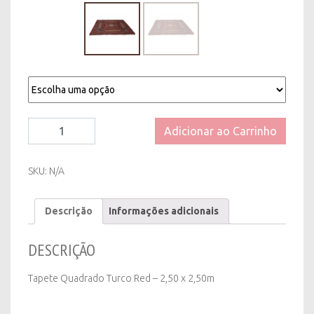
Tapete
Adicionar ao Carrinho
Quadrado
Turco
Red
SKU:
N/A
-
2,50
Descrição
Informações adicionais
x
2,50m
quantity
DESCRIÇÃO
Tapete Quadrado Turco Red – 2,50 x 2,50m