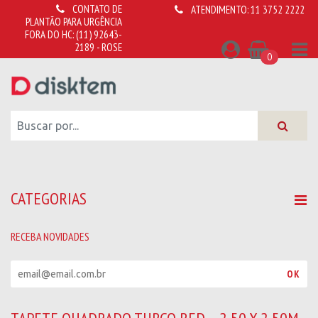
CONTATO DE
ATENDIMENTO:
11 3752 2222
PLANTÃO PARA URGÊNCIA
FORA DO HC:
(11) 92643-
2189 - ROSE
0
CATEGORIAS
RECEBA NOVIDADES
R
OK
e
c
e