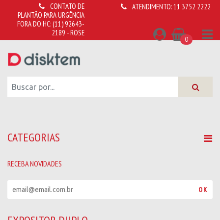
CONTATO DE
ATENDIMENTO:
11 3752 2222
PLANTÃO PARA URGÊNCIA
FORA DO HC:
(11) 92643-
2189 - ROSE
0
CATEGORIAS
RECEBA NOVIDADES
R
OK
e
c
e