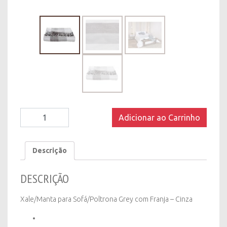
Xale/Manta
Adicionar ao Carrinho
para
Sofá/Poltrona
Grey
Descrição
com
Franja
DESCRIÇÃO
-
Cinza
quantity
Xale/Manta para Sofá/Poltrona Grey com Franja – Cinza