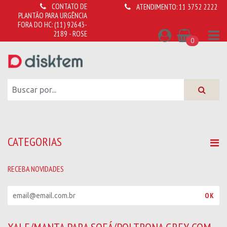
CONTATO DE
ATENDIMENTO:
11 3752 2222
PLANTÃO PARA URGÊNCIA
FORA DO HC:
(11) 92643-
2189 - ROSE
0
CATEGORIAS
RECEBA NOVIDADES
R
OK
e
c
e