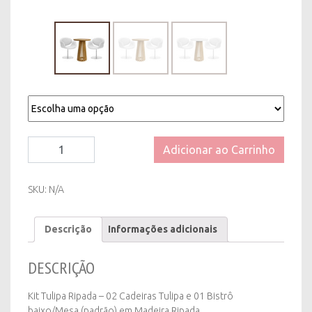
Kit
Adicionar ao Carrinho
Tulipa
Ripada
-
SKU:
N/A
Tampo
Madeira
Descrição
Informações adicionais
ou
Branco
quantity
DESCRIÇÃO
Kit Tulipa Ripada – 02 Cadeiras Tulipa e 01 Bistrô
baixo/Mesa (padrão) em Madeira Ripada