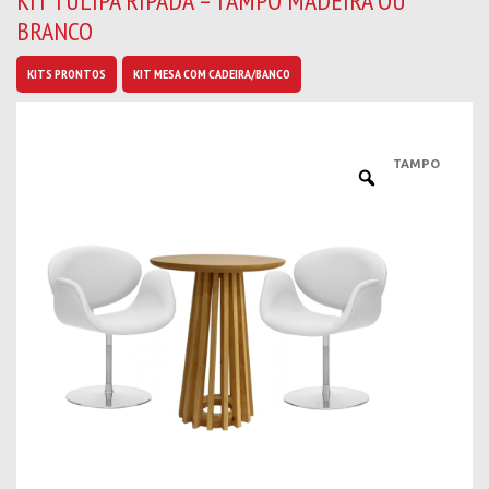
KIT TULIPA RIPADA – TAMPO MADEIRA OU
b
BRANCO
a
n
o
KITS PRONTOS
KIT MESA COM CADEIRA/BANCO
v
i
d
a
TAMPO
d
e
s
*