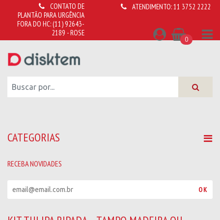
CONTATO DE
ATENDIMENTO:
11 3752 2222
PLANTÃO PARA URGÊNCIA
FORA DO HC:
(11) 92643-
2189 - ROSE
0
CATEGORIAS
RECEBA NOVIDADES
R
OK
e
c
e