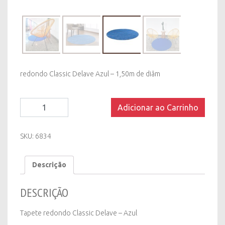
redondo Classic Delave Azul – 1,50m de diâm
Tapete
Adicionar ao Carrinho
redondo
Classic
Delave
SKU:
6834
Azul
-
Descrição
1,50m
de
diâm
DESCRIÇÃO
quantity
Tapete redondo Classic Delave – Azul