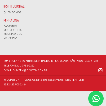
INSTITUCIONAL
QUEM SOMOS
MINHA LOJA
CADASTRO
MINHA CONTA
MEUS PEDIDOS
CARRINHO
RUA ENGENHEIRO ARTUR DE MIRANDA, 48 - JD. JUSSARA - SÃO PAULO - 05534–010
TELEFONE:
(11) 3752-2222
E-MAIL:
DISKTEM@DISKTEM.COM.BR
© COPYRIGHT - TODOS OS DIREITOS RESERVADOS - DISK-TEM - CNPJ
43.824.135/0001-84