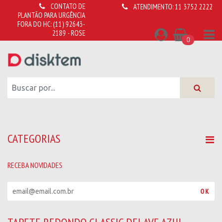
CONTATO DE
ATENDIMENTO:
11 3752 2222
PLANTÃO PARA URGÊNCIA
FORA DO HC:
(11) 92643-
2189 - ROSE
0
CATEGORIAS
RECEBA NOVIDADES
R
OK
e
c
e