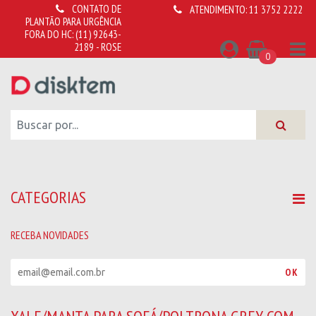
CONTATO DE
ATENDIMENTO:
11 3752 2222
PLANTÃO PARA URGÊNCIA
FORA DO HC:
(11) 92643-
2189 - ROSE
0
CATEGORIAS
RECEBA NOVIDADES
R
OK
e
c
e