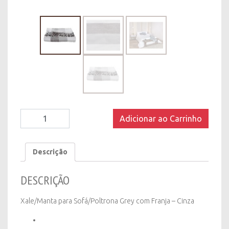
Xale/Manta
Adicionar ao Carrinho
para
Sofá/Poltrona
Grey
Descrição
com
Franja
DESCRIÇÃO
-
Cinza
quantity
Xale/Manta para Sofá/Poltrona Grey com Franja – Cinza