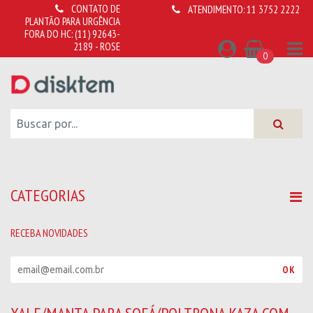
CONTATO DE
ATENDIMENTO:
11 3752 2222
PLANTÃO PARA URGÊNCIA
FORA DO HC:
(11) 92643-
2189 - ROSE
0
CATEGORIAS
RECEBA NOVIDADES
R
OK
e
c
e