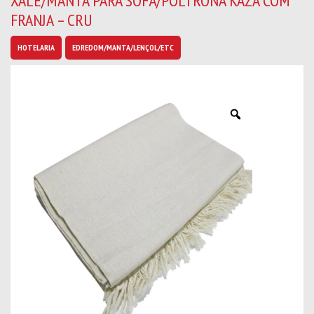
XALE/MANTA PARA SOFÁ/POLTRONA KAZA COM
b
FRANJA – CRU
a
n
o
HOTELARIA
EDREDOM/MANTA/LENÇOL/ETC
v
i
d
a
d
e
s
*