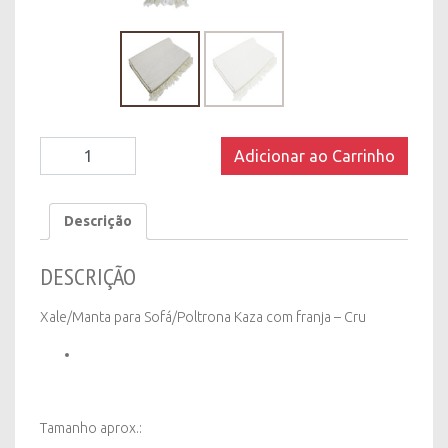
Xale/Manta
Adicionar ao Carrinho
para
Sofá/Poltrona
Kaza
Descrição
com
franja
DESCRIÇÃO
-
Cru
quantity
Xale/Manta para Sofá/Poltrona Kaza com franja – Cru
Tamanho aprox.: