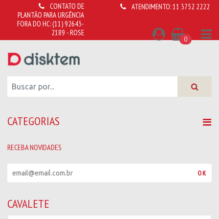
CONTATO DE
ATENDIMENTO:
11 3752 2222
PLANTÃO PARA URGÊNCIA
FORA DO HC:
(11) 92643-
2189 - ROSE
0
CATEGORIAS
RECEBA NOVIDADES
R
OK
e
c
e
CAVALETE
b
a