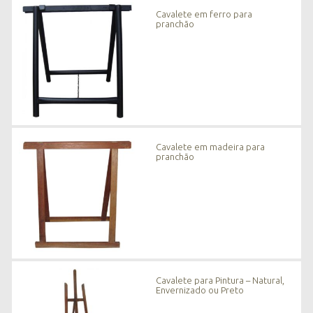
n
Cavalete em ferro para
o
pranchão
v
i
d
a
d
e
s
*
Cavalete em madeira para
pranchão
Cavalete para Pintura – Natural,
Envernizado ou Preto