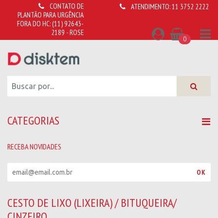
CONTATO DE
ATENDIMENTO:
11 3752 2222
PLANTÃO PARA URGÊNCIA
FORA DO HC:
(11) 92643-
2189 - ROSE
0
CATEGORIAS
RECEBA NOVIDADES
R
OK
e
c
e
CESTO DE LIXO (LIXEIRA) / BITUQUEIRA/
b
CINZEIRO
a