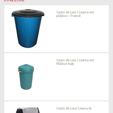
n
o
Cesto de Lixo / Lixeira em
v
plástico – France
i
d
a
d
e
s
*
Cesto de Lixo / Lixeira em
Plástico Italy
Cesto de Lixo/ Lixeira 6L