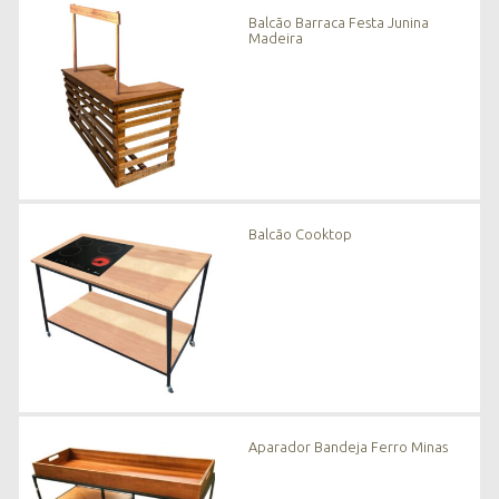
n
Balcão Barraca Festa Junina
o
Madeira
v
i
d
a
d
e
s
*
Balcão Cooktop
Aparador Bandeja Ferro Minas