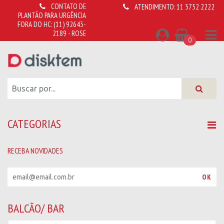
CONTATO DE
ATENDIMENTO:
11 3752 2222
PLANTÃO PARA URGÊNCIA
FORA DO HC:
(11) 92643-
2189 - ROSE
0
CATEGORIAS
RECEBA NOVIDADES
R
OK
e
c
e
BALCÃO/ BAR
b
a