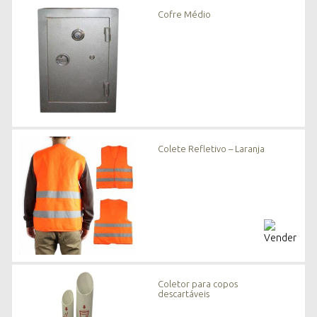
n
Cofre Médio
o
v
i
d
a
d
e
s
*
Colete Refletivo – Laranja
Coletor para copos
descartáveis