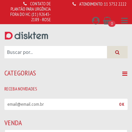
CONTATO DE
ATENDIMENTO:
11 3752 2222
PLANTÃO PARA URGÊNCIA
FORA DO HC:
(11) 92643-
2189 - ROSE
0
CATEGORIAS
RECEBA NOVIDADES
R
OK
e
c
e
VENDA
b
a