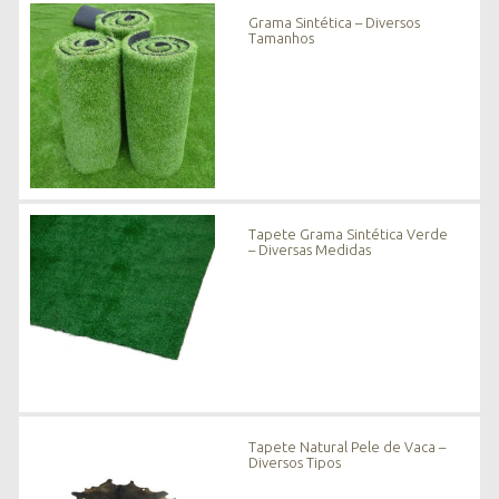
n
Grama Sintética – Diversos
o
Tamanhos
v
i
d
a
d
e
s
*
Tapete Grama Sintética Verde
– Diversas Medidas
Tapete Natural Pele de Vaca –
Diversos Tipos