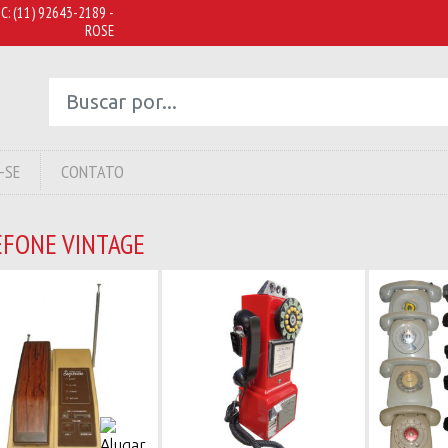
C:
(11) 92643-2189 -
ROSE
-SE
CONTATO
EFONE VINTAGE