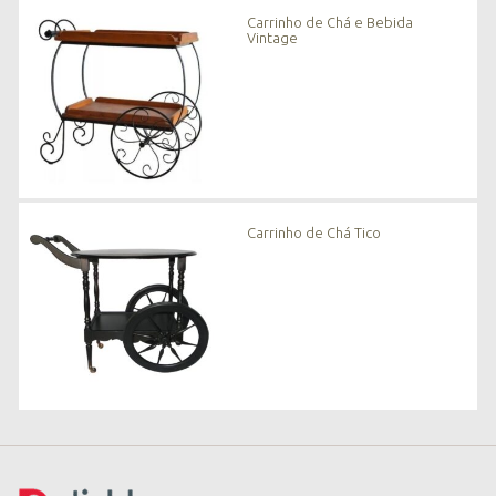
n
Carrinho de Chá e Bebida
o
Vintage
v
i
d
a
d
e
s
*
Carrinho de Chá Tico