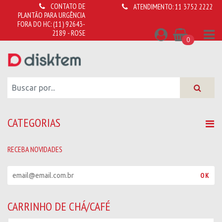
CONTATO DE
ATENDIMENTO:
11 3752 2222
PLANTÃO PARA URGÊNCIA
FORA DO HC:
(11) 92643-
2189 - ROSE
0
CATEGORIAS
RECEBA NOVIDADES
R
OK
e
c
e
CARRINHO DE CHÁ/CAFÉ
b
a