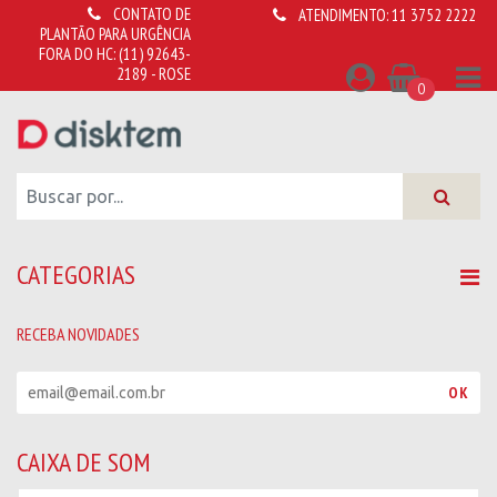
CONTATO DE
ATENDIMENTO:
11 3752 2222
PLANTÃO PARA URGÊNCIA
FORA DO HC:
(11) 92643-
2189 - ROSE
0
CATEGORIAS
RECEBA NOVIDADES
R
OK
e
c
e
CAIXA DE SOM
b
a