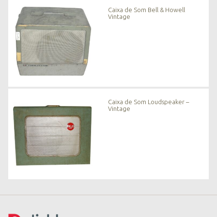
n
Caixa de Som Bell & Howell
o
Vintage
v
i
d
a
d
e
s
*
Caixa de Som Loudspeaker –
Vintage