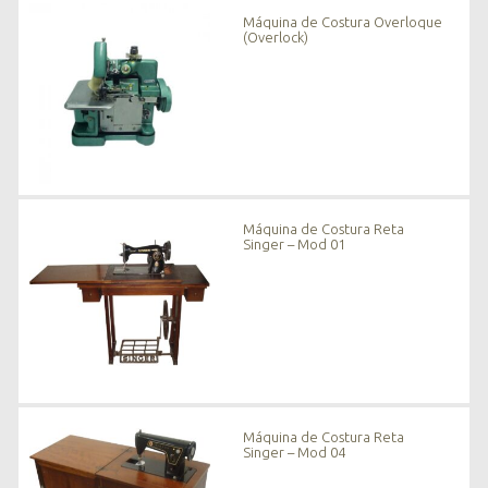
n
Máquina de Costura Overloque
o
(Overlock)
v
i
d
a
d
e
s
*
Máquina de Costura Reta
Singer – Mod 01
Máquina de Costura Reta
Singer – Mod 04