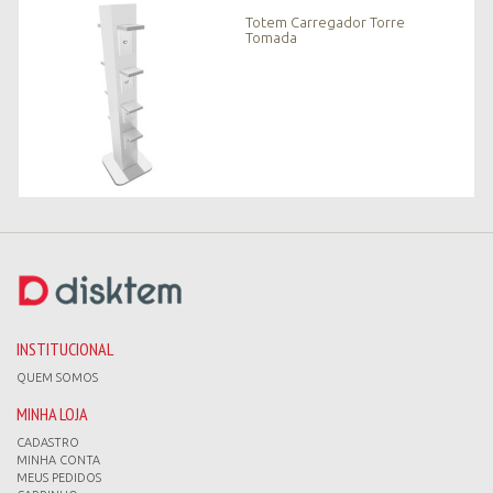
n
Totem Carregador Torre
o
Tomada
v
i
d
a
d
e
s
*
INSTITUCIONAL
QUEM SOMOS
MINHA LOJA
CADASTRO
MINHA CONTA
MEUS PEDIDOS