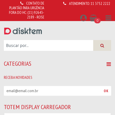
CONTATO DE
ATENDIMENTO:
11 3752 2222
PLANTÃO PARA URGÊNCIA
FORA DO HC:
(11) 92643-
2189 - ROSE
0
CATEGORIAS
RECEBA NOVIDADES
R
OK
e
c
e
TOTEM DISPLAY CARREGADOR
b
a